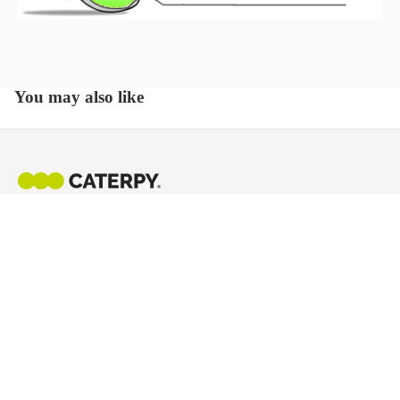
You may also like
新潟・燕三条発、結ばない靴ひもの先駆け。2012年の発売以
来、世界中のランナー・日常使い・プロゴルファーに選ばれ
¥980
ています。
IG
X
SHOP
BRAND
商品一覧
ブランドストーリー