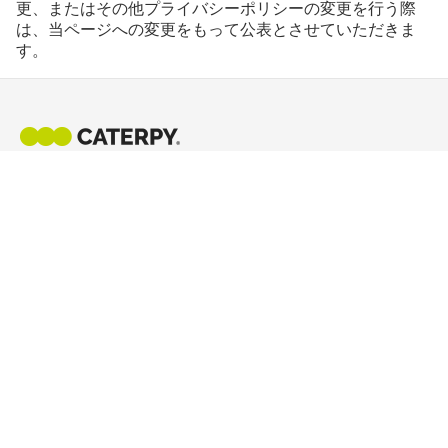
更、またはその他プライバシーポリシーの変更を行う際
は、当ページへの変更をもって公表とさせていただきま
す。
販売店
新潟・燕三条発、結ばない靴ひもの先駆け。2012年の発売以
来、世界中のランナー・日常使い・プロゴルファーに選ばれ
ています。
IG
X
SHOP
BRAND
商品一覧
ブランドストーリー
SUPPORT
COMPANY