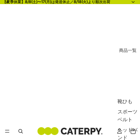
【夏季休業】8/8(土)〜17(月)は発送休止／8/18(火)より順次出荷
【夏季休業】8/8(土)〜17(月)は発送休止／8/18(火)より順次出荷
商品一覧
靴ひも
スポーツ
ベルト
ヘッドバ
ンド