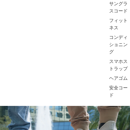
サングラ
スコード
フィット
ネス
コンディ
ショニン
グ
スマホス
トラップ
ヘアゴム
安全コー
ド