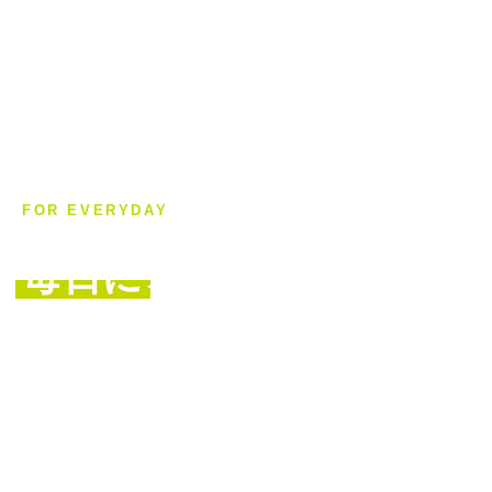
FOR EVERYDAY
毎日に
、
CATERPYを
結ばない靴ひもからスマホストラップ、グラスコード、
ヘアゴムまで。
CATERPYが、毎日の小さな不便をなくして、暮らしを
快適に。