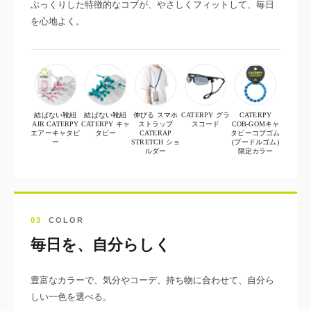
ぷっくりした特徴的なコブが、やさしくフィットして、毎日
を心地よく。
結ばない靴紐
結ばない靴紐
伸びる スマホ
CATERPY グラ
CATERPY
AIR CATERPY
CATERPY キャ
ストラップ
スコード
COB-GOMキャ
エアーキャタピ
タピー
CATERAP
タピーコブゴム
ー
STRETCH ショ
(プードルゴム)
ルダー
限定カラー
03
COLOR
毎日を、自分らしく
豊富なカラーで、気分やコーデ、持ち物に合わせて、自分ら
しい一色を選べる。