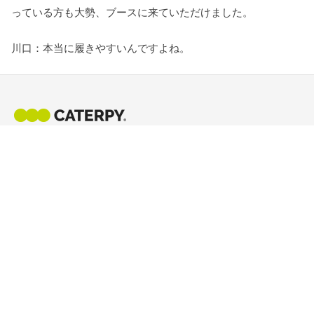
っている方も大勢、ブースに来ていただけました。
川口：本当に履きやすいんですよね。
新潟・燕三条発、結ばない靴ひもの先駆け。2012年の発売以
来、世界中のランナー・日常使い・プロゴルファーに選ばれ
ています。
IG
X
SHOP
BRAND
商品一覧
ブランドストーリー