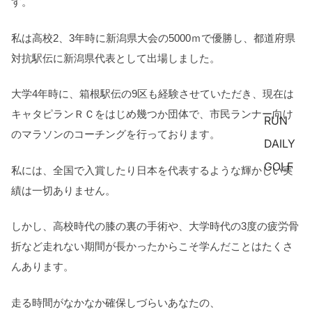
す。
私は高校2、3年時に新潟県大会の5000ｍで優勝し、都道府県
対抗駅伝に新潟県代表として出場しました。
大学4年時に、箱根駅伝の9区も経験させていただき、現在は
キャタピランＲＣをはじめ幾つか団体で、市民ランナー向け
RUN
のマラソンのコーチングを行っております。
DAILY
GOLF
私には、全国で入賞したり日本を代表するような輝かしい実
績は一切ありません。
しかし、高校時代の膝の裏の手術や、大学時代の3度の疲労骨
折など走れない期間が長かったからこそ学んだことはたくさ
んあります。
走る時間がなかなか確保しづらいあなたの、