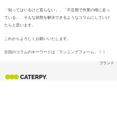
「知ってはいるけど直らない」、「不定期で作業の様に走っ
ている」、そんな状態を解決できるようなコラムにしていけ
たらと思います。
これからよろしくお願いいたします。
次回のコラムのキーワードは「ランニングフォーム」！！
ブランド
新潟・燕三条発、結ばない靴ひもの先駆け。2012年の発売以
来、世界中のランナー・日常使い・プロゴルファーに選ばれ
ています。
IG
X