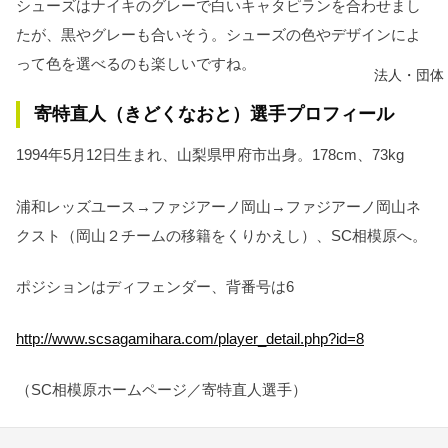
シューズはナイキのグレーで白いキャタピランを合わせまし
たが、黒やグレーも合いそう。シューズの色やデザインによ
って色を選べるのも楽しいですね。
法人・団体
寄特直人（きどくなおと）選手プロフィール
1994年5月12日生まれ、山梨県甲府市出身。178cm、73kg
浦和レッズユース→ファジアーノ岡山→ファジアーノ岡山ネ
クスト（岡山２チームの移籍をくりかえし）、SC相模原へ。
ポジションはディフェンダー、背番号は6
http://www.scsagamihara.com/player_detail.php?id=8
（SC相模原ホームページ／寄特直人選手）