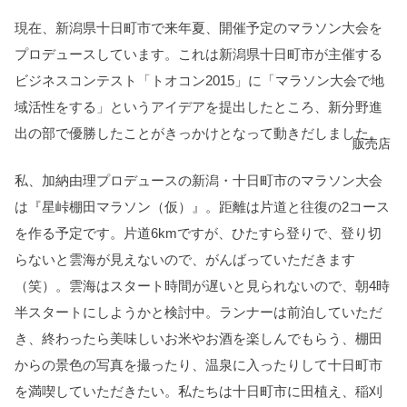
現在、新潟県十日町市で来年夏、開催予定のマラソン大会を
プロデュースしています。これは新潟県十日町市が主催する
ビジネスコンテスト「トオコン2015」に「マラソン大会で地
域活性をする」というアイデアを提出したところ、新分野進
出の部で優勝したことがきっかけとなって動きだしました。
販売店
私、加納由理プロデュースの新潟・十日町市のマラソン大会
は『星峠棚田マラソン（仮）』。距離は片道と往復の2コース
を作る予定です。片道6kmですが、ひたすら登りで、登り切
らないと雲海が見えないので、がんばっていただきます
（笑）。雲海はスタート時間が遅いと見られないので、朝4時
半スタートにしようかと検討中。ランナーは前泊していただ
き、終わったら美味しいお米やお酒を楽しんでもらう、棚田
からの景色の写真を撮ったり、温泉に入ったりして十日町市
を満喫していただきたい。私たちは十日町市に田植え、稲刈