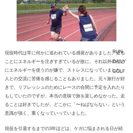
RUN
現役時代は常に何かに追われている感覚がありました。走る
DAILY
ことにエネルギーを注ぎすぎているが故に、それ以外のこと
にエネルギーを使うのが嫌で、ストレスになっていました。
GOLF
人との交流に苦痛を感じることもありました。元々旅行が好
きで、リフレッシュのためにレースの合間に予定を入れたり
もしていたのですが、本当の意味で旅を楽しめなかった。走
ることは好きでしたが、どこかに「〜ねばならない」という
意識が強く、重くなっていっていました。
現役を引退するまでの3年ほどは、ケガに悩まされる日が続